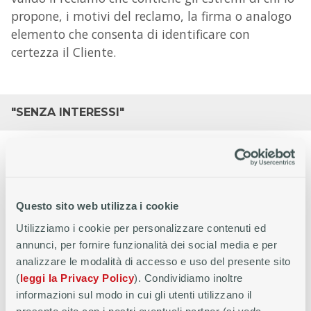
propone, i motivi del reclamo, la firma o analogo
elemento che consenta di identificare con
certezza il Cliente.
"SENZA INTERESSI"
Finanziamento a TAN 0%, in genere applicato
durante campagne promozionali. Prevede che non
ci sia addebito di interessi al Cliente che deve
Questo sito web utilizza i cookie
restituire il solo capitale al finanziatore, alle
Utilizziamo i cookie per personalizzare contenuti ed
scadenze e secondo le modalità concordate. A
annunci, per fornire funzionalità dei social media e per
carico del Cliente rimangono le spese di gestione
analizzare le modalità di accesso e uso del presente sito
del finanziamento (quali ad esempio
(
leggi la Privacy Policy
). Condividiamo inoltre
esemplificativo e non esaustivo: imposte di bollo,
informazioni sul modo in cui gli utenti utilizzano il
spese d'incasso rata, spese d'invio rendiconto…).
presente sito con i nostri eventuali partner (si veda