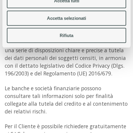
Accetta tutti
accedono.
Accetta selezionati
Sottoscritto dai gestori dei SIC, dai
rappresentanti degli enti finanziari, da alcune
associazioni dei consumatori e dal Garante per la
Rifiuta
protezione dei dati personali, il Codice prevede
una serie di disposizioni chiare e precise a tutela
dei dati personali dei soggetti censiti, in armonia
con il dettato legislativo del Codice Privacy (Dlgs.
196/2003) e del Regolamento (UE) 2016/679.
Le banche e società finanziarie possono
consultare tali informazioni solo per finalità
collegate alla tutela del credito e al contenimento
dei relativi rischi.
Per il Cliente è possibile richiedere gratuitamente