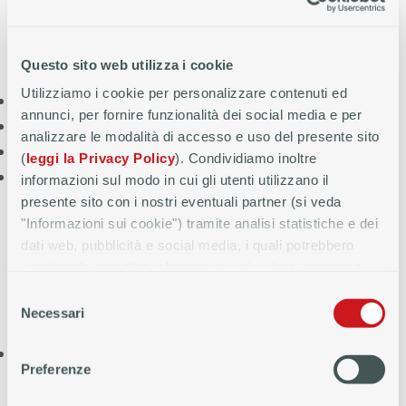
LAVORATORI AUTONOMI,ATIPICI
E NON
(2)
LAVORATORI
(1)
Questo sito web utilizza i cookie
Clicca qui per scaricare il Set informativo*
Utilizziamo i cookie per personalizzare contenuti ed
Decesso
annunci, per fornire funzionalità dei social media e per
Invalidità permanente totale
analizzare le modalità di accesso e uso del presente sito
Ricovero ospedaliero
(
leggi la Privacy Policy
). Condividiamo inoltre
Inabilità temporanea totale
informazioni sul modo in cui gli utenti utilizzano il
presente sito con i nostri eventuali partner (si veda
"Informazioni sui cookie") tramite analisi statistiche e dei
PENSIONATI YOUNG
E PENSIONATI OLD
1
2
dati web, pubblicità e social media, i quali potrebbero
1 Clicca qui per scaricare il Set informativo*
combinarle con altre informazioni già in loro possesso
2 Clicca qui per scaricare il Set informativo*
perché conferiti dall'utente o che hanno raccolto, anche in
Selezione
modo automatizzato, dall'utilizzo dei loro servizi.
Necessari
del
consenso
Decesso
Preferenze