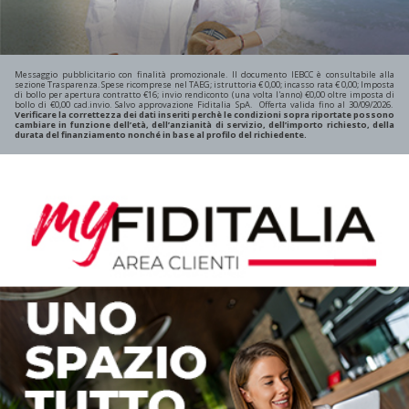
Messaggio pubblicitario con finalità promozionale. Il documento IEBCC è consultabile alla
sezione Trasparenza. Spese ricomprese nel TAEG; istruttoria € 0,00; incasso rata € 0,00; Imposta
di bollo per apertura contratto €16; invio rendiconto (una volta l'anno) €0,00 oltre imposta di
bollo di €0,00 cad.invio. Salvo approvazione Fiditalia SpA. Offerta valida fino al 30/09/2026.
Verificare la correttezza dei dati inseriti perchè le condizioni sopra riportate possono
cambiare in funzione dell’età, dell’anzianità di servizio, dell’importo richiesto, della
durata del finanziamento nonché in base al profilo del richiedente.