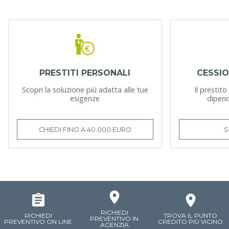
PRESTITI PERSONALI
CESSIO
Scopri la soluzione più adatta alle tue
Il prestit
esigenze
dipend
CHIEDI FINO A 40.000 EURO
S
RICHIEDI
RICHIEDI
TROVA IL PUNTO
PREVENTIVO IN
PREVENTIVO ON LINE
CREDITO PIÙ VICINO
AGENZIA