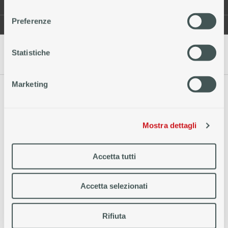
consenso
RECLAMI
TRASPARENZA
Preferenze
WHISTLEBLOWING
ACCESSIBILITÀ
Statistiche
Marketing
Copyright © 2026 Fiditalia S.p.A.
P.IVA 08437820155 - Tutti i diritti riservati
Mostra dettagli
Accetta tutti
Accetta selezionati
Rifiuta