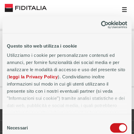
provincia-trapani
Home
filiali
PRESTITI E
Questo sito web utilizza i cookie
FINANZIAMENTI TRAPANI
Utilizziamo i cookie per personalizzare contenuti ed
annunci, per fornire funzionalità dei social media e per
Richiedi prestiti e altri servizi nel punto credito
analizzare le modalità di accesso e uso del presente sito
Fiditalia più vicino
(
leggi la Privacy Policy
). Condividiamo inoltre
informazioni sul modo in cui gli utenti utilizzano il
presente sito con i nostri eventuali partner (si veda
"Informazioni sui cookie") tramite analisi statistiche e dei
dati web, pubblicità e social media, i quali potrebbero
combinarle con altre informazioni già in loro possesso
FAQ
CODICE ETICO
perché conferiti dall'utente o che hanno raccolto, anche in
Selezione
PRIVACY
NOTE LEGALI
modo automatizzato, dall'utilizzo dei loro servizi.
Necessari
del