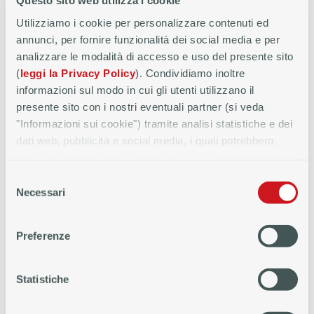
Questo sito web utilizza i cookie
Utilizziamo i cookie per personalizzare contenuti ed
annunci, per fornire funzionalità dei social media e per
analizzare le modalità di accesso e uso del presente sito
(
leggi la Privacy Policy
). Condividiamo inoltre
informazioni sul modo in cui gli utenti utilizzano il
presente sito con i nostri eventuali partner (si veda
Quinto Soluzioni Srl
"Informazioni sui cookie") tramite analisi statistiche e dei
dati web, pubblicità e social media, i quali potrebbero
Via Silvio Paternostro, 23 88900 Crotone KR
combinarle con altre informazioni già in loro possesso
Telefono: 0962/614464
perché conferiti dall'utente o che hanno raccolto, anche in
Selezione
Fax: 0962/616789
modo automatizzato, dall'utilizzo dei loro servizi.
Necessari
del
agenzia.quintosoluzionikr@retefiditalia.it
consenso
Preferenze
SERVIZI
PRESTITI
CESSIONE
LEASING
PER
PERSONALI
DEL QUINTO
Statistiche
CONVENZIONATI