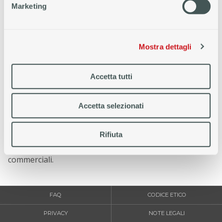
Marketing
Mostra dettagli
Agenzia di Fiditalia che, grazie alla professionalità di un
team di consulenti, è in grado di soddisfare le specifiche
Accetta tutti
esigenze della clientela, proponendo soluzioni su
misura e assistenza costante in ogni fase del
Accetta selezionati
finanziamento. Soluzioni di finanziamento per le
famiglie che includono: Prestiti personali, Cessione del
Rifiuta
Quinto dello Stipendio e della Pensione, Leasing,
nonché servizi innovativi per partner ed esercizi
commerciali.
FAQ
CODICE ETICO
PRIVACY
NOTE LEGALI